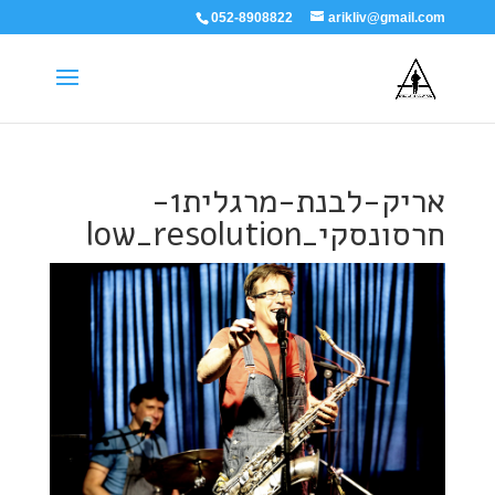
052-8908822
arikliv@gmail.com
אריק-לבנת-מרגלית1-
חרסונסקי_low_resolution