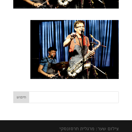
צילום שער: מרגלית חרסונסקי