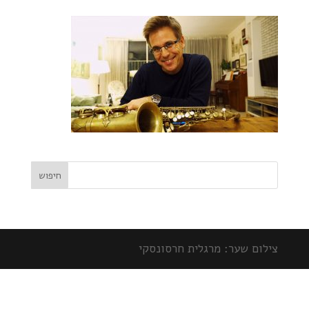
צילום שער: מרגלית חרסונסקי