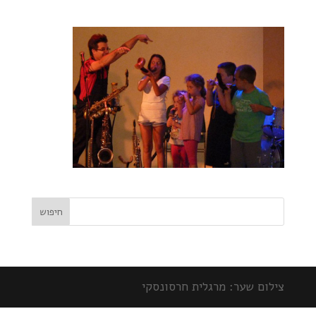
צילום שער: מרגלית חרסונסקי