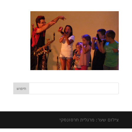
צילום שער: מרגלית חרסונסקי