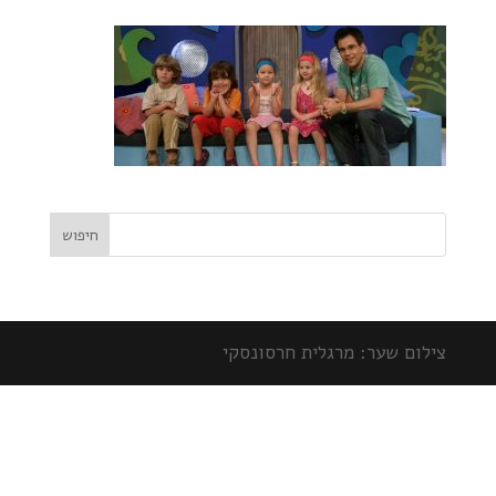
צילום שער: מרגלית חרסונסקי