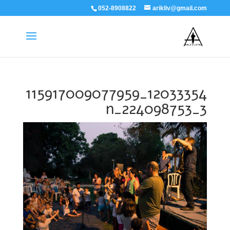
052-8908822
arikliv@gmail.com
12033354_115917009077959
3_224098753_n