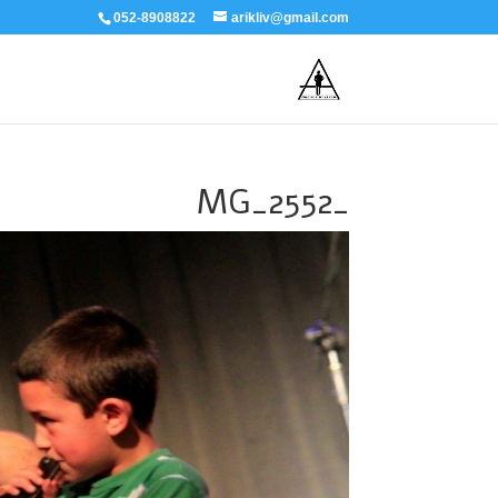
052-8908822
arikliv@gmail.com
_MG_2552