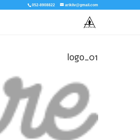
052-8908822
arikliv@gmail.com
logo_01