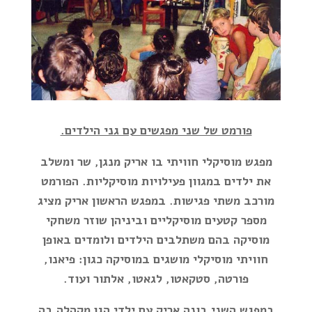
פורמט של שני מפגשים עם גני הילדים.
מפגש מוסיקלי חוויתי בו אריק מנגן, שר ומשלב
את ילדים במגוון פעילויות מוסיקליות. הפורמט
מורכב משתי פגישות. במפגש הראשון אריק מציג
מספר קטעים מוסיקליים וביניהן שוזר משחקי
מוסיקה בהם משתלבים הילדים ולומדים באופן
חוויתי מוסיקלי מושגים במוסיקה כגון: פיאנו,
פורטה, סטקאטו, לגאטו, אלתור ועוד.
במפגש השני בונה אריק עם ילדי הגן מקהלה בה