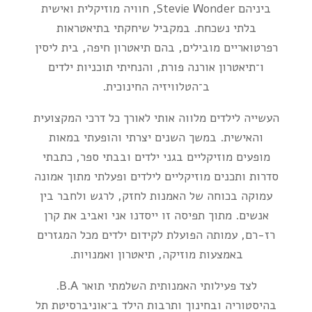
ביניהם
Stevie Wonder,
חוויה מוזיקלית ואישית
בלתי נשכחת. במקביל שיחקתי בתיאטראות
רפרטואריים מובילים, בהם
תיאטרון חיפה
,
בית ליסין
ו־
תיאטרון אורנה פורת
, והנחיתי תוכניות ילדים
ב־
הטלוויזיה החינוכית
.
העשייה לילדים מלווה אותי לאורך כל דרכי המקצועית
והאישית. במשך השנים יצרתי והופעתי במאות
מופעים מוזיקליים בגני ילדים ובבתי ספר, כתבתי
סדרות ותכנים מוזיקליים לילדים ופעלתי מתוך אמונה
עמוקה בכוחה של האמנות לחזק, לרגש ולחבר בין
אנשים. מתוך תפיסה זו ייסדנו אני ואביב את
קרן
רז-רם,
עמותה הפועלת לקידום ילדים מכל המגזרים
באמצעות מוזיקה, תיאטרון ואמנויות.
לצד פעילותי האמנותית השלמתי תואר B.A.
בהיסטוריה ובחינוך ותרבות הילד ב־
אוניברסיטת תל