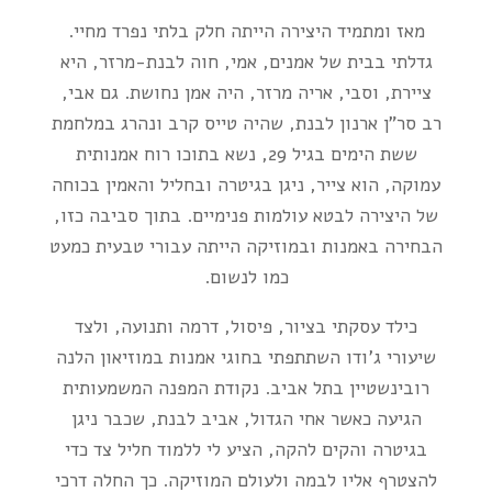
מאז ומתמיד היצירה הייתה חלק בלתי נפרד מחיי.
גדלתי בבית של אמנים, אמי,
חוה לבנת-מרזר
, היא
ציירת, וסבי,
אריה מרזר
, היה אמן נחושת. גם אבי,
רב סר"ן
ארנון לבנת
, שהיה טייס קרב ונהרג במלחמת
ששת הימים בגיל 29, נשא בתוכו רוח אמנותית
עמוקה, הוא צייר, ניגן בגיטרה ובחליל והאמין בכוחה
של היצירה לבטא עולמות פנימיים. בתוך סביבה כזו,
הבחירה באמנות ובמוזיקה הייתה עבורי טבעית כמעט
כמו לנשום.
כילד עסקתי בציור, פיסול, דרמה ותנועה, ולצד
שיעורי ג’ודו השתתפתי בחוגי אמנות במוזיאון הלנה
רובינשטיין בתל אביב. נקודת המפנה המשמעותית
הגיעה כאשר אחי הגדול,
אביב לבנת
, שכבר ניגן
בגיטרה והקים להקה, הציע לי ללמוד חליל צד כדי
להצטרף אליו לבמה ולעולם המוזיקה. כך החלה דרכי