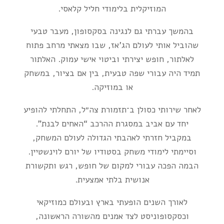
המוזיקלית בלימודי חליל קלאסי.
בהמשך עברתי גם לנגינה בסקסופון, מעבר טבעי
שהוביל אותי לעולם הג’אז, שבו מצאתי מרחב פתוח
לאלתור, חופש יצירתי וביטוי אישי עמוק. האלתור
תמיד היה עבורי שפה טבעית, בין אם בציור, במשחק
או במוזיקה.
לאחר שירותי כסולן ב־
תזמורת צה״ל
, התחלתי להופיע
יחד עם אביב במסגרת ההרכב “האחים לבנת”.
במקביל חזרתי לאהבתי הגדולה לעולם המשחק,
וסיימתי לימודי משחק בסטודיו של
יורם לוינשטיין
.
הבמה הפכה עבורי למקום של חופש, רגש ותקשורת
אנושית בלתי אמצעית.
לאורך השנים הופעתי בארץ ובעולם כמוזיקאי
וכסקסופוניסט לצד אמנים מהשורה הראשונה,